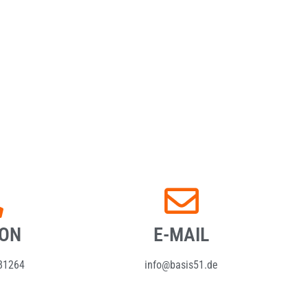
FON
E-MAIL
81264
info@basis51.de